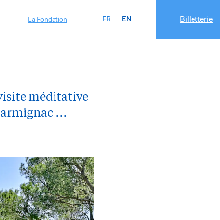
Billetterie
FR
EN
La Fondation
visite méditative
Carmignac ...