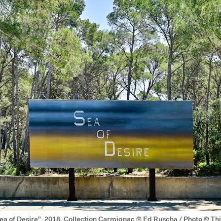
ea of Desire", 2018, Collection Carmignac © Ed Ruscha / Photo © Th