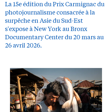
La 15e édition du Prix Carmignac du
photojournalisme consacrée à la
surpêche en Asie du Sud-Est
s'expose à New York au Bronx
Documentary Center du 20 mars au
26 avril 2026.