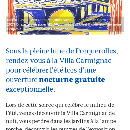
Soirée Lunaire, Alexandre Benjamin Navet pour Fondation Carmignac,
2023 Oil pastels on paper, 42x59,4cm (16.5x23.4in) © courtesy Alexandre
Benjamin Navet / Fondation Carmignac
Sous la pleine lune de Porquerolles,
rendez-vous à la Villa Carmignac
pour célébrer l'été lors d'une
nocturne gratuite
ouverture
exceptionnelle.
Lors de cette soirée qui célèbre le milieu de
l’été, venez découvrir la Villa Carmignac de
nuit, vous perdre dans les jardins à la lampe
torche, découvrir les œuvres de l’exposition