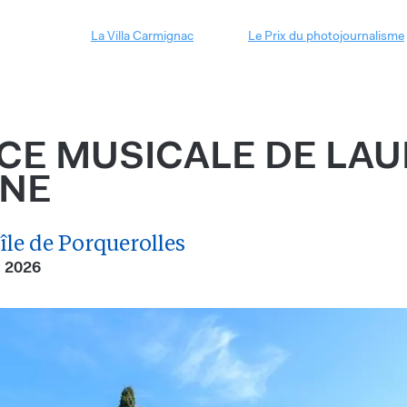
La Villa Carmignac
Le Prix du photojournalisme
CE MUSICALE DE LA
NNE
île de Porquerolles
et 2026