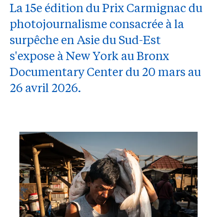
La 15e édition du Prix Carmignac du
photojournalisme consacrée à la
surpêche en Asie du Sud-Est
s'expose à New York au Bronx
Documentary Center du 20 mars au
26 avril 2026.