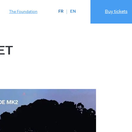
Buy tickets
FR
EN
The Foundation
ET