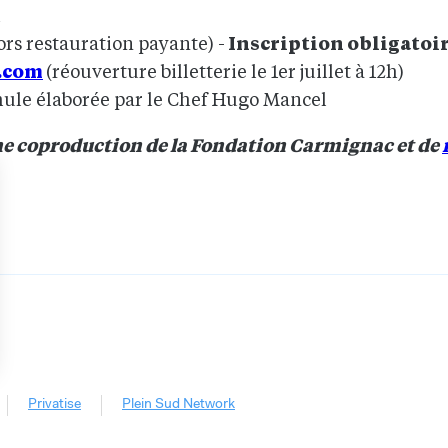
h
rs restauration payante) -
Inscription obligatoi
.com
(réouverture billetterie le 1er juillet à 12h)
ule élaborée par le Chef Hugo Mancel
ne coproduction de la Fondation Carmignac et de
ns
Privatise
Plein Sud Network
de confidentialité, en garantissant la conformité avec les réglementat