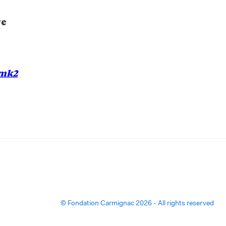
re
mk2
© Fondation Carmignac 2026 - All rights reserved
ions. Personnalisez vos préférences pour contrôler la manière dont vos