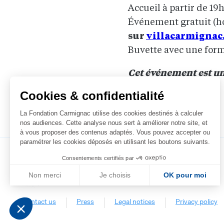
Accueil à partir de 19
Événement gratuit (ho
sur
villacarmignac
Buvette avec une form
Cet événement est u
Cookies & confidentialité
La Fondation Carmignac utilise des cookies destinés à calculer
nos audiences. Cette analyse nous sert à améliorer notre site, et
à vous proposer des contenus adaptés. Vous pouvez accepter ou
paramétrer les cookies déposés en utilisant les boutons suivants.
Consentements certifiés par
Non merci
Je choisis
OK pour moi
Axeptio consent
Plateforme de Gestion du Consentement : Personnalisez vos Optio
Contact us
Press
Legal notices
Privacy policy
Notre plateforme vous permet d'adapter et de gérer vos paramètres 