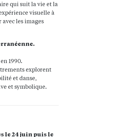
 qui suit la vie et la
expérience visuelle à
r avec les images
erranéenne.
 en 1990.
istrements explorent
lité et danse,
ive et symbolique.
s le 24 juin puis le