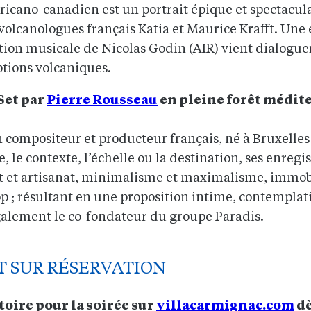
ano-canadien est un portrait épique et spectaculaire
volcanologues français Katia et Maurice Krafft. Une 
ation musicale de Nicolas Godin (AIR) vient dialogue
ptions volcaniques.
Set par
Pierre Rousseau
en pleine forêt médit
 compositeur et producteur français, né à Bruxelles
e, le contexte, l’échelle ou la destination, ses enreg
art et artisanat, minimalisme et maximalisme, immobi
p ; résultant en une proposition intime, contemplat
galement le co-fondateur du groupe Paradis.
 SUR RÉSERVATION
oire pour la soirée sur
villacarmignac.com
dè